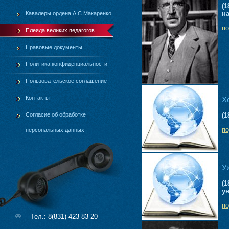
(1
н
Кавалеры ордена А.С.Макаренко
п
Плеяда великих педагогов
Правовые документы
Политика конфиденциальности
Пользовательское соглашение
Контакты
Х
Согласие об обработке
(1
п
персональных данных
У
(
у
п
Тел.: 8(831) 423-83-20