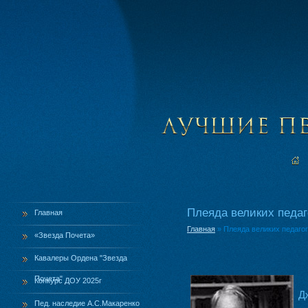
Плеяда великих педаг
Главная
Главная
»
Плеяда великих педаго
«Звезда Почета»
Кавалеры Ордена "Звезда
Почета"
Конкурс ДОУ 2025г
Д
Пед. наследие А.С.Макаренко