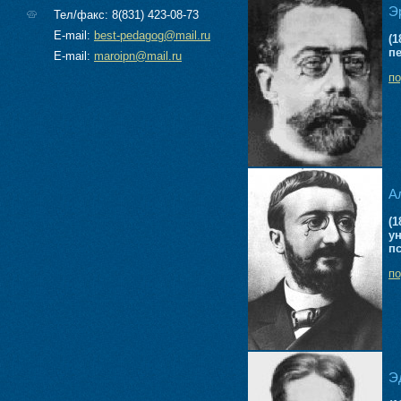
Э
Тел/факс: 8(831) 423-08-73
E-mail:
best-pedagog@mail.ru
(1
п
E-mail:
maroipn@mail.ru
п
А
(1
у
п
п
Э