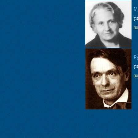
М
(1
п
Р
(1
п