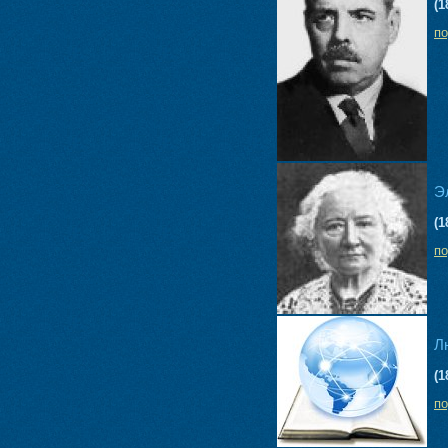
(1
п
Э
(1
п
Л
(1
п