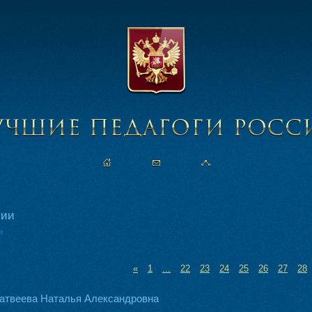
сии
и
«
1
...
22
23
24
25
26
27
28
атвеева Наталья Александровна