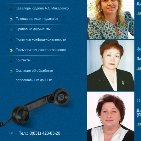
Д
Кавалеры ордена А.С.Макаренко
п
Плеяда великих педагогов
Правовые документы
Политика конфиденциальности
Ф
Пользовательское соглашение
З
Контакты
п
Согласие об обработке
персональных данных
О
Д
(Я
п
Тел.: 8(831) 423-83-20