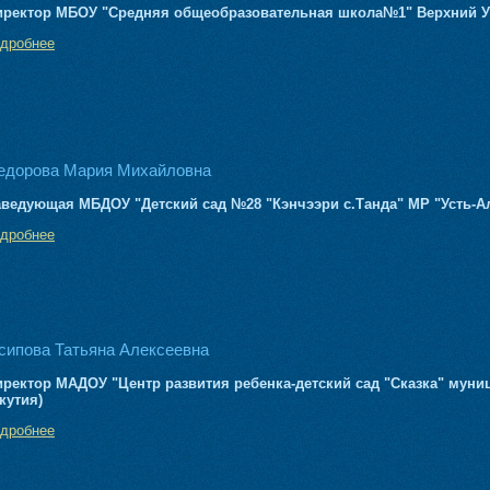
иректор МБОУ "Средняя общеобразовательная школа№1" Верхний 
одробнее
едорова Мария Михайловна
аведующая МБДОУ "Детский сад №28 "Кэнчээри с.Танда" МР "Усть-Ал
одробнее
сипова Татьяна Алексеевна
иректор МАДОУ "Центр развития ребенка-детский сад "Сказка" муни
кутия)
одробнее