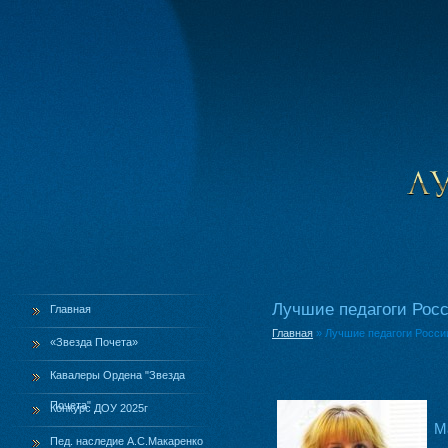
Лучшие педагоги Рос
Главная
Главная
»
Лучшие педагоги Росси
«Звезда Почета»
Кавалеры Ордена "Звезда
Почета"
Конкурс ДОУ 2025г
М
Пед. наследие А.С.Макаренко